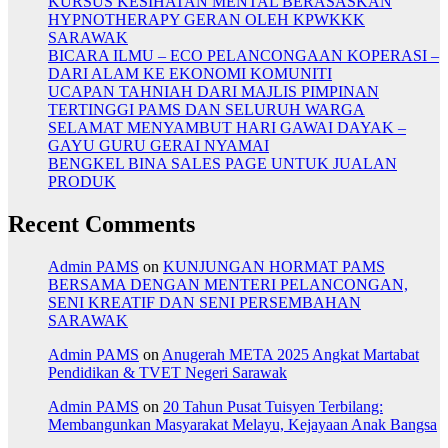
KURSUS KESIHATAN MENTAL BERASASKAN
HYPNOTHERAPY GERAN OLEH KPWKKK
SARAWAK
BICARA ILMU – ECO PELANCONGAAN KOPERASI –
DARI ALAM KE EKONOMI KOMUNITI
UCAPAN TAHNIAH DARI MAJLIS PIMPINAN
TERTINGGI PAMS DAN SELURUH WARGA
SELAMAT MENYAMBUT HARI GAWAI DAYAK –
GAYU GURU GERAI NYAMAI
BENGKEL BINA SALES PAGE UNTUK JUALAN
PRODUK
Recent Comments
Admin PAMS
on
KUNJUNGAN HORMAT PAMS
BERSAMA DENGAN MENTERI PELANCONGAN,
SENI KREATIF DAN SENI PERSEMBAHAN
SARAWAK
Admin PAMS
on
Anugerah META 2025 Angkat Martabat
Pendidikan & TVET Negeri Sarawak
Admin PAMS
on
20 Tahun Pusat Tuisyen Terbilang:
Membangunkan Masyarakat Melayu, Kejayaan Anak Bangsa