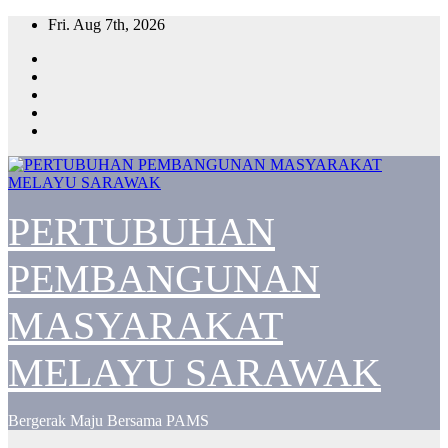
Skip
Fri. Aug 7th, 2026
to
content
PERTUBUHAN
PEMBANGUNAN
MASYARAKAT
MELAYU SARAWAK
Bergerak Maju Bersama PAMS