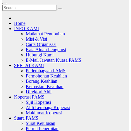
Home
INFO KAMI
Matlamat Penubuhan
Misi & Visi
Carta Organisasi
Kata Aluan Pengerusi
Hubungi Kami
E-Mail Jawatan Kuasa PAMS
SERTAI KAMI
Perlembagaan PAMS
Permohonan Keahlian
Borang Keahlian
Kemaskini Keahlian
Direktori Ahli
Koperasi PAMS
Sijil Koperasi
Ahli Lembaga Koperasi
Maklumat Koperasi
Suara PAMS
Surat Kelulusan
Permit Penerbitan