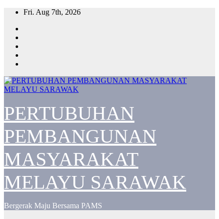
Skip
Fri. Aug 7th, 2026
to
content
PERTUBUHAN
PEMBANGUNAN
MASYARAKAT
MELAYU SARAWAK
Bergerak Maju Bersama PAMS