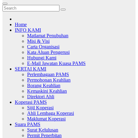
Home
INFO KAMI
Matlamat Penubuhan
Misi & Visi
Carta Organisasi
Kata Aluan Pengerusi
Hubungi Kami
E-Mail Jawatan Kuasa PAMS
SERTAI KAMI
Perlembagaan PAMS
Permohonan Keahlian
Borang Keahlian
Kemaskini Keahlian
Direktori Ahli
Koperasi PAMS
Sijil Koperasi
Ahli Lembaga Koperasi
Maklumat Koperasi
Suara PAMS
Surat Kelulusan
Permit Penerbitan