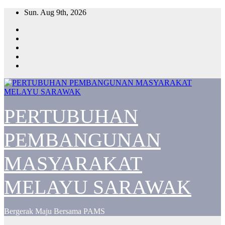
Skip
Sun. Aug 9th, 2026
to
content
PERTUBUHAN
PEMBANGUNAN
MASYARAKAT
MELAYU SARAWAK
Bergerak Maju Bersama PAMS