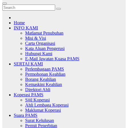
Home
INFO KAMI
Matlamat Penubuhan
Misi & Visi
Carta Organisasi
Kata Aluan Pengerusi
Hubungi Kami
E-Mail Jawatan Kuasa PAMS
SERTAI KAMI
Perlembagaan PAMS
Permohonan Keahlian
Borang Keahlian
Kemaskini Keahlian
Direktori Ahli
Koperasi PAMS
Sijil Koperasi
Ahli Lembaga Koperasi
Maklumat Koperasi
Suara PAMS
Surat Kelulusan
Permit Penerbitan