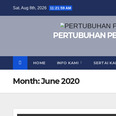
Skip
Sat. Aug 8th, 2026
11:22:00 AM
to
content
PERTUBUHAN P
HOME
INFO KAMI
SERTAI K
Month:
June 2020