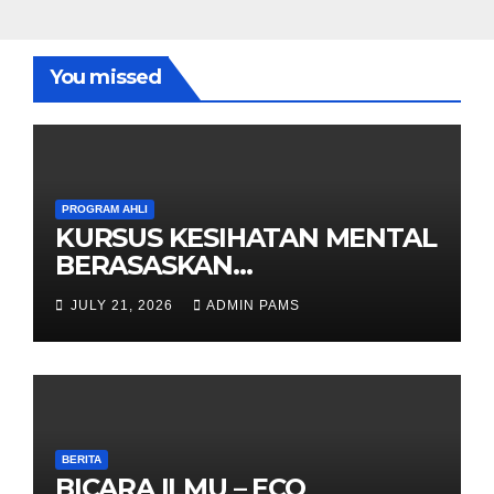
You missed
PROGRAM AHLI
KURSUS KESIHATAN MENTAL
BERASASKAN
HYPNOTHERAPY GERAN
JULY 21, 2026
ADMIN PAMS
OLEH KPWKKK SARAWAK
BERITA
BICARA ILMU – ECO