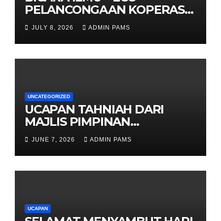
PELANCONGAAN KOPERASI –
DARI ALAM KE EKONOMI
JULY 8, 2026
ADMIN PAMS
KOMUNITI
UNCATEGORIZED
UCAPAN TAHNIAH DARI
MAJLIS PIMPINAN
TERTINGGI PAMS DAN
JUNE 7, 2026
ADMIN PAMS
SELURUH WARGA
UCAPAN