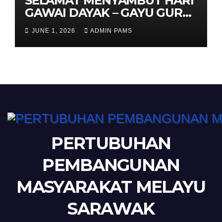
SELAMAT MENYAMBUT HARI
GAWAI DAYAK – GAYU GURU
GERAI NYAMAI
JUNE 1, 2026
ADMIN PAMS
PERTUBUHAN
PEMBANGUNAN
MASYARAKAT MELAYU
SARAWAK