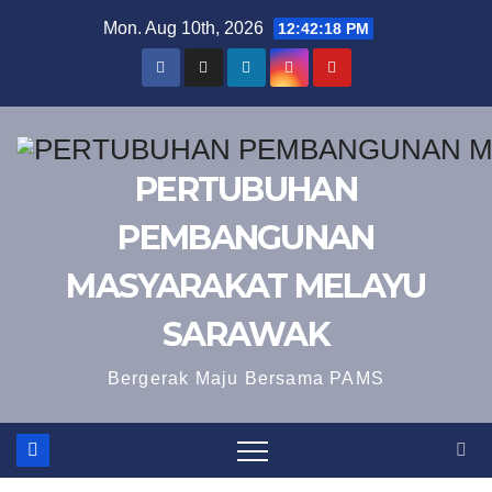
Skip
Mon. Aug 10th, 2026
12:42:19 PM
to
content
PERTUBUHAN
PEMBANGUNAN
MASYARAKAT MELAYU
SARAWAK
Bergerak Maju Bersama PAMS