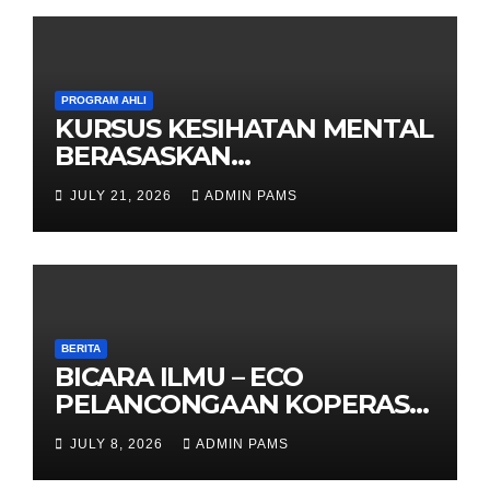
PROGRAM AHLI
KURSUS KESIHATAN MENTAL
BERASASKAN
HYPNOTHERAPY GERAN
JULY 21, 2026
ADMIN PAMS
OLEH KPWKKK SARAWAK
BERITA
BICARA ILMU – ECO
PELANCONGAAN KOPERASI –
DARI ALAM KE EKONOMI
JULY 8, 2026
ADMIN PAMS
KOMUNITI