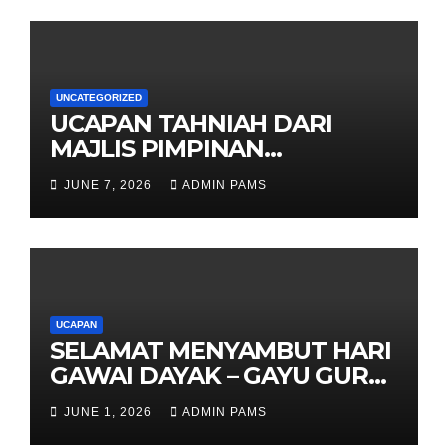
UNCATEGORIZED
UCAPAN TAHNIAH DARI
MAJLIS PIMPINAN
TERTINGGI PAMS DAN
JUNE 7, 2026
ADMIN PAMS
SELURUH WARGA
UCAPAN
SELAMAT MENYAMBUT HARI
GAWAI DAYAK – GAYU GURU
GERAI NYAMAI
JUNE 1, 2026
ADMIN PAMS