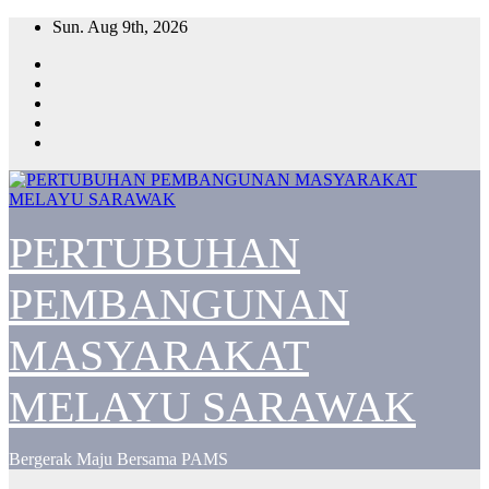
Skip
Sun. Aug 9th, 2026
to
content
PERTUBUHAN
PEMBANGUNAN
MASYARAKAT
MELAYU SARAWAK
Bergerak Maju Bersama PAMS