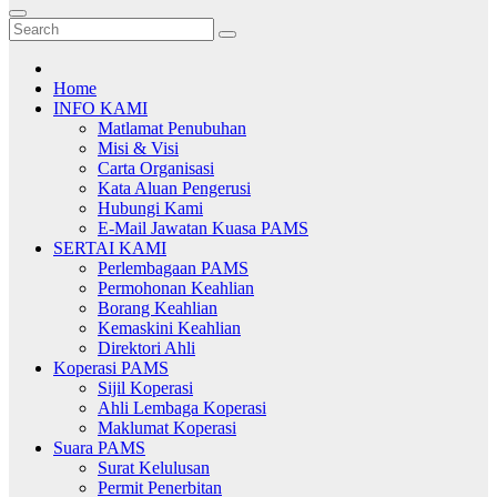
Home
INFO KAMI
Matlamat Penubuhan
Misi & Visi
Carta Organisasi
Kata Aluan Pengerusi
Hubungi Kami
E-Mail Jawatan Kuasa PAMS
SERTAI KAMI
Perlembagaan PAMS
Permohonan Keahlian
Borang Keahlian
Kemaskini Keahlian
Direktori Ahli
Koperasi PAMS
Sijil Koperasi
Ahli Lembaga Koperasi
Maklumat Koperasi
Suara PAMS
Surat Kelulusan
Permit Penerbitan