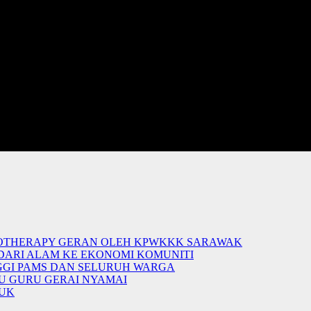
NOTHERAPY GERAN OLEH KPWKKK SARAWAK
 DARI ALAM KE EKONOMI KOMUNITI
NGGI PAMS DAN SELURUH WARGA
U GURU GERAI NYAMAI
DUK