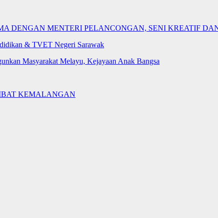
A DENGAN MENTERI PELANCONGAN, SENI KREATIF DA
didikan & TVET Negeri Sarawak
ngunkan Masyarakat Melayu, Kejayaan Anak Bangsa
KIBAT KEMALANGAN