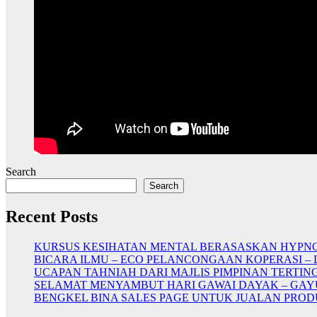
Search
Search
Recent Posts
KURSUS KESIHATAN MENTAL BERASASKAN HYP
BICARA ILMU – ECO PELANCONGAAN KOPERASI –
UCAPAN TAHNIAH DARI MAJLIS PIMPINAN TERTI
SELAMAT MENYAMBUT HARI GAWAI DAYAK – GAY
BENGKEL BINA SALES PAGE UNTUK JUALAN PRO