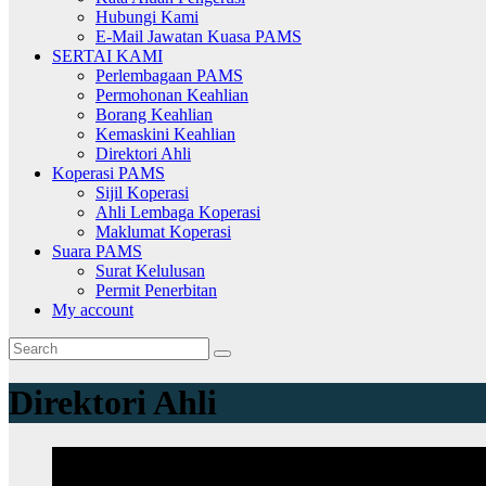
Hubungi Kami
E-Mail Jawatan Kuasa PAMS
SERTAI KAMI
Perlembagaan PAMS
Permohonan Keahlian
Borang Keahlian
Kemaskini Keahlian
Direktori Ahli
Koperasi PAMS
Sijil Koperasi
Ahli Lembaga Koperasi
Maklumat Koperasi
Suara PAMS
Surat Kelulusan
Permit Penerbitan
My account
Direktori Ahli