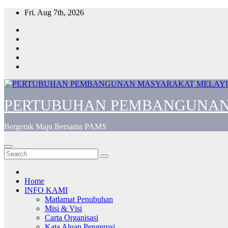
Skip
Fri. Aug 7th, 2026
to
content
PERTUBUHAN PEMBANGUNAN
Bergerak Maju Bersama PAMS
Home
INFO KAMI
Matlamat Penubuhan
Misi & Visi
Carta Organisasi
Kata Aluan Pengerusi