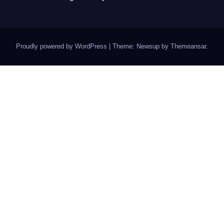
Proudly powered by WordPress
|
Theme: Newsup by
Themeansar
.