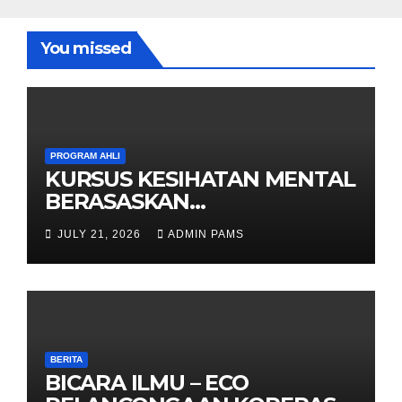
You missed
PROGRAM AHLI
KURSUS KESIHATAN MENTAL
BERASASKAN
HYPNOTHERAPY GERAN
JULY 21, 2026
ADMIN PAMS
OLEH KPWKKK SARAWAK
BERITA
BICARA ILMU – ECO