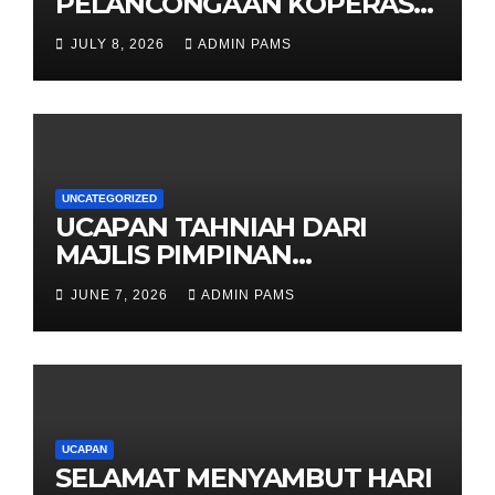
PELANCONGAAN KOPERASI –
DARI ALAM KE EKONOMI
JULY 8, 2026
ADMIN PAMS
KOMUNITI
UNCATEGORIZED
UCAPAN TAHNIAH DARI
MAJLIS PIMPINAN
TERTINGGI PAMS DAN
JUNE 7, 2026
ADMIN PAMS
SELURUH WARGA
UCAPAN
SELAMAT MENYAMBUT HARI