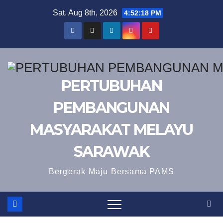
Skip
Sat. Aug 8th, 2026
4:52:19 PM
to
content
PERTUBUHAN
PEMBANGUNAN
MASYARAKAT MELAYU
SARAWAK
Bergerak Maju Bersama PAMS