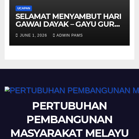
UCAPAN
SELAMAT MENYAMBUT HARI
GAWAI DAYAK – GAYU GURU
GERAI NYAMAI
JUNE 1, 2026
ADMIN PAMS
PERTUBUHAN
PEMBANGUNAN
MASYARAKAT MELAYU