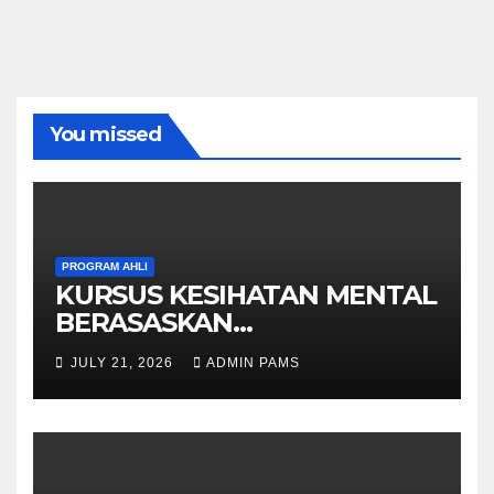
You missed
PROGRAM AHLI
KURSUS KESIHATAN MENTAL
BERASASKAN
HYPNOTHERAPY GERAN
JULY 21, 2026
ADMIN PAMS
OLEH KPWKKK SARAWAK