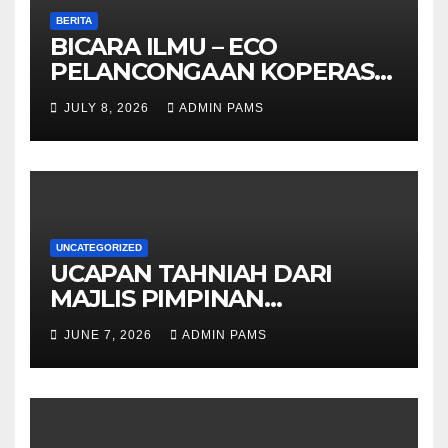
BERITA
BICARA ILMU – ECO
PELANCONGAAN KOPERASI –
DARI ALAM KE EKONOMI
JULY 8, 2026
ADMIN PAMS
KOMUNITI
UNCATEGORIZED
UCAPAN TAHNIAH DARI
MAJLIS PIMPINAN
TERTINGGI PAMS DAN
JUNE 7, 2026
ADMIN PAMS
SELURUH WARGA