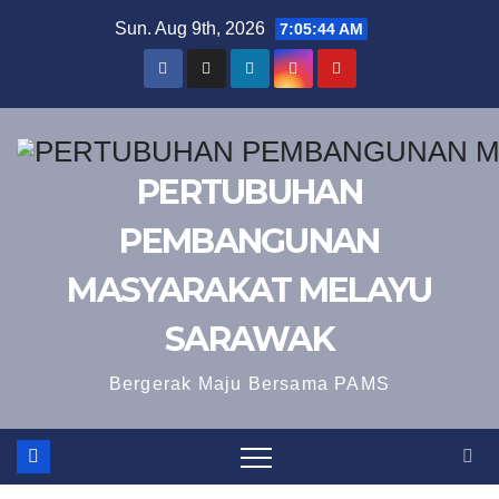
Skip
Sun. Aug 9th, 2026
7:05:45 AM
to
content
PERTUBUHAN
PEMBANGUNAN
MASYARAKAT MELAYU
SARAWAK
Bergerak Maju Bersama PAMS