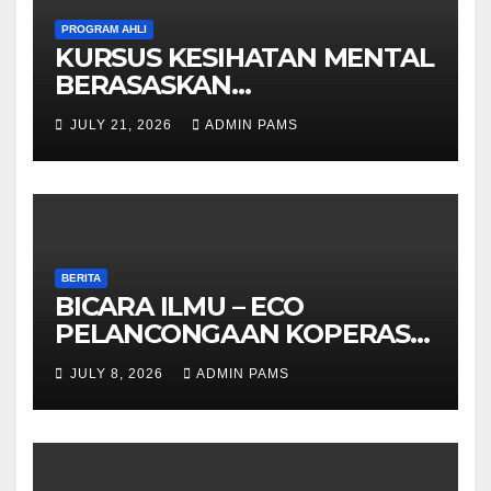
PROGRAM AHLI
KURSUS KESIHATAN MENTAL
BERASASKAN
HYPNOTHERAPY GERAN
JULY 21, 2026
ADMIN PAMS
OLEH KPWKKK SARAWAK
BERITA
BICARA ILMU – ECO
PELANCONGAAN KOPERASI –
DARI ALAM KE EKONOMI
JULY 8, 2026
ADMIN PAMS
KOMUNITI