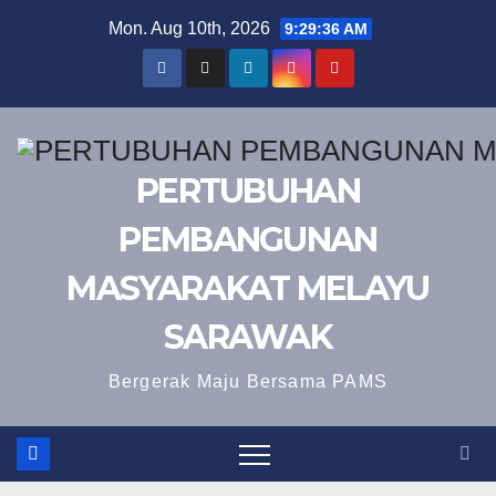
Skip
Mon. Aug 10th, 2026
9:29:37 AM
to
content
PERTUBUHAN
PEMBANGUNAN
MASYARAKAT MELAYU
SARAWAK
Bergerak Maju Bersama PAMS