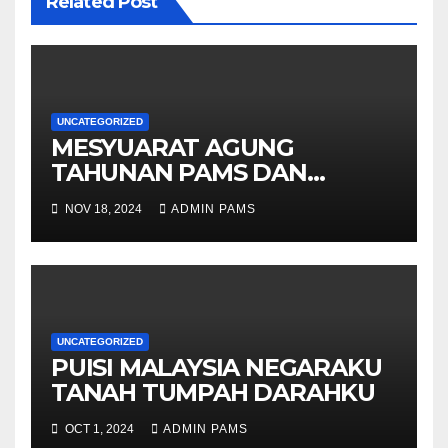
Related Post
UNCATEGORIZED
MESYUARAT AGUNG
TAHUNAN PAMS DAN
KOPERASI (PEMBENTANGAN
NOV 18, 2024
ADMIN PAMS
2023)
UNCATEGORIZED
PUISI MALAYSIA NEGARAKU
TANAH TUMPAH DARAHKU
OCT 1, 2024
ADMIN PAMS