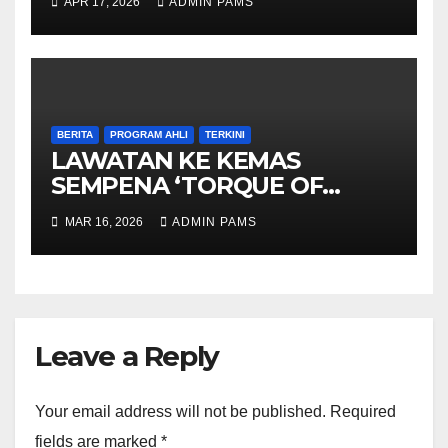
APR 17, 2026
ADMIN PAMS
BERITA
PROGRAM AHLI
TERKINI
LAWATAN KE KEMAS
SEMPENA ‘TORQUE OF
BORNEO’
MAR 16, 2026
ADMIN PAMS
Leave a Reply
Your email address will not be published.
Required
fields are marked
*