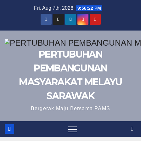
Skip
Fri. Aug 7th, 2026
9:58:23 PM
to
content
PERTUBUHAN
PEMBANGUNAN
MASYARAKAT MELAYU
SARAWAK
Bergerak Maju Bersama PAMS