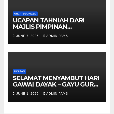
UNCATEGORIZED
UCAPAN TAHNIAH DARI
MAJLIS PIMPINAN
TERTINGGI PAMS DAN
JUNE 7, 2026
ADMIN PAMS
SELURUH WARGA
UCAPAN
SELAMAT MENYAMBUT HARI
GAWAI DAYAK – GAYU GURU
GERAI NYAMAI
JUNE 1, 2026
ADMIN PAMS