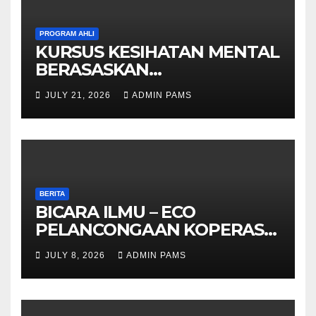
PROGRAM AHLI
KURSUS KESIHATAN MENTAL
BERASASKAN
HYPNOTHERAPY GERAN
JULY 21, 2026
ADMIN PAMS
OLEH KPWKKK SARAWAK
BERITA
BICARA ILMU – ECO
PELANCONGAAN KOPERASI –
DARI ALAM KE EKONOMI
JULY 8, 2026
ADMIN PAMS
KOMUNITI