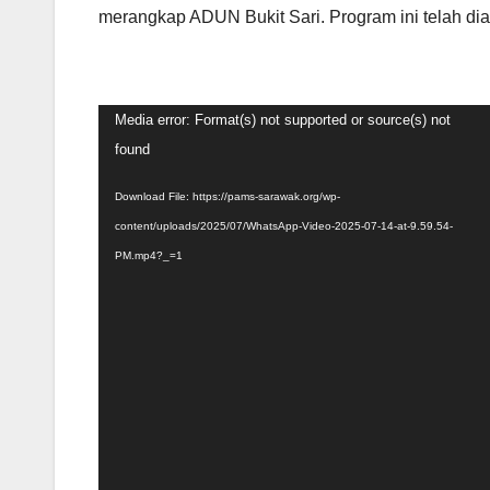
merangkap ADUN Bukit Sari. Program ini telah 
Video
Media error: Format(s) not supported or source(s) not
Player
found
Download File: https://pams-sarawak.org/wp-
content/uploads/2025/07/WhatsApp-Video-2025-07-14-at-9.59.54-
PM.mp4?_=1