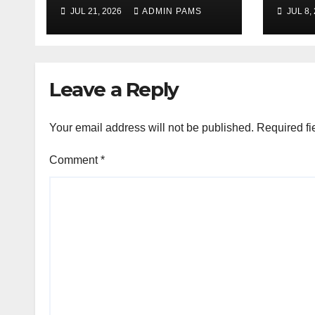
MENTAL
KOPE
JUL 21, 2026
ADMIN PAMS
JUL 8,
BERASASKAN
ALA
HYPNOTHERAPY
KOM
GERAN OLEH
KPWKKK
Leave a Reply
SARAWAK
Your email address will not be published.
Required fi
Comment
*