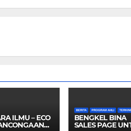
BERITA
PROGRAM AHLI
TERKINI
RA ILMU – ECO
BENGKEL BINA
ANCONGAAN
SALES PAGE UN