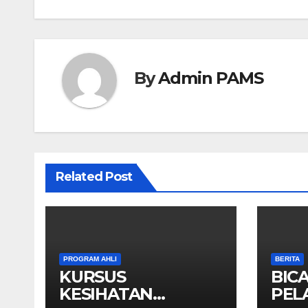
By
Admin PAMS
Related Post
PROGRAM AHLI
BERITA
KURSUS
BICA
KESIHATAN
PEL