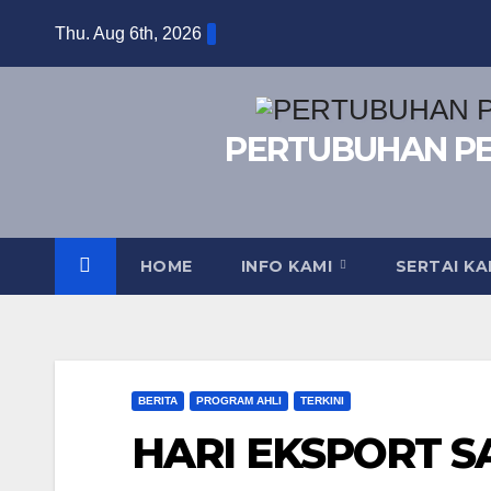
Skip
Thu. Aug 6th, 2026
to
content
PERTUBUHAN P
HOME
INFO KAMI
SERTAI K
BERITA
PROGRAM AHLI
TERKINI
HARI EKSPORT 