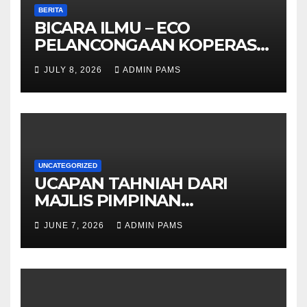
BERITA
BICARA ILMU – ECO
PELANCONGAAN KOPERASI –
DARI ALAM KE EKONOMI
JULY 8, 2026
ADMIN PAMS
KOMUNITI
UNCATEGORIZED
UCAPAN TAHNIAH DARI
MAJLIS PIMPINAN
TERTINGGI PAMS DAN
JUNE 7, 2026
ADMIN PAMS
SELURUH WARGA