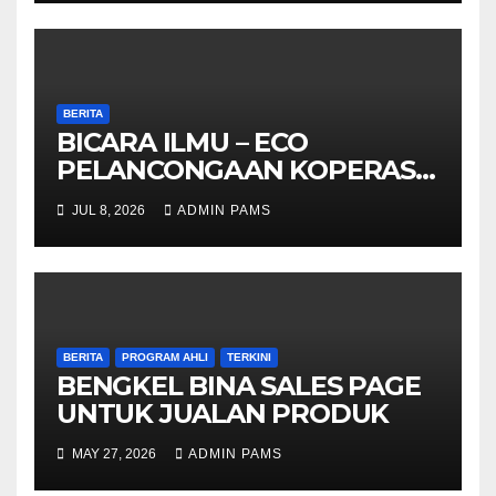
BERITA
BICARA ILMU – ECO
PELANCONGAAN KOPERASI
– DARI ALAM KE EKONOMI
JUL 8, 2026
ADMIN PAMS
KOMUNITI
BERITA
PROGRAM AHLI
TERKINI
BENGKEL BINA SALES PAGE
UNTUK JUALAN PRODUK
MAY 27, 2026
ADMIN PAMS