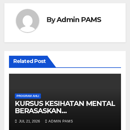
By
Admin PAMS
Related Post
PROGRAM AHLI
KURSUS KESIHATAN MENTAL
BERASASKAN
HYPNOTHERAPY GERAN
JUL 21, 2026
ADMIN PAMS
OLEH KPWKKK SARAWAK