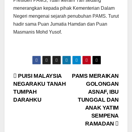
Presiden PAMS, Tuan Ikeram Yan sedang
menerangkan kepada pihak Kementerian Dalam
Negeri mengenai sejarah penubuhan PAMS. Turut
hadir sama Puan Jumatia Hamdan dan Puan
Masmanis Mohd Yusof.
Post
PUISI MALAYSIA
PAMS MERAIKAN
NEGARAKU TANAH
GOLONGAN
navigation
TUMPAH
ASNAF, IBU
DARAHKU
TUNGGAL DAN
ANAK YATIM
SEMPENA
RAMADAN