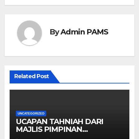
By
Admin PAMS
Related Post
UNCATEGORIZED
UCAPAN TAHNIAH DARI
MAJLIS PIMPINAN
TERTINGGI PAMS DAN