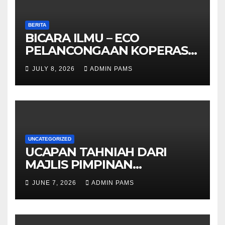
BERITA
BICARA ILMU – ECO
PELANCONGAAN KOPERASI –
DARI ALAM KE EKONOMI
JULY 8, 2026
ADMIN PAMS
KOMUNITI
UNCATEGORIZED
UCAPAN TAHNIAH DARI
MAJLIS PIMPINAN
TERTINGGI PAMS DAN
JUNE 7, 2026
ADMIN PAMS
SELURUH WARGA