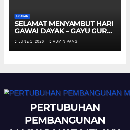
UCAPAN
SELAMAT MENYAMBUT HARI
GAWAI DAYAK – GAYU GURU
GERAI NYAMAI
JUNE 1, 2026
ADMIN PAMS
PERTUBUHAN
PEMBANGUNAN