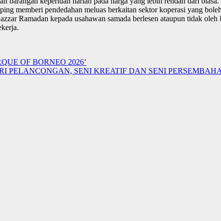
n barangan keperluan harian pada harga yang lebih rendah dari biasa.
 samping memberi pendedahan meluas berkaitan sektor koperasi yang bo
i Bazzar Ramadan kepada usahawan samada berlesen ataupun tidak ol
kerja.
QUE OF BORNEO 2026’
 PELANCONGAN, SENI KREATIF DAN SENI PERSEMBAH