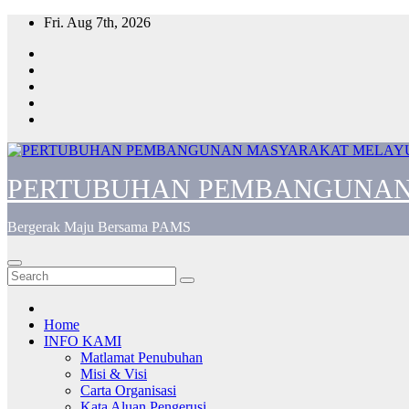
Skip
Fri. Aug 7th, 2026
to
content
PERTUBUHAN PEMBANGUNAN
Bergerak Maju Bersama PAMS
Home
INFO KAMI
Matlamat Penubuhan
Misi & Visi
Carta Organisasi
Kata Aluan Pengerusi