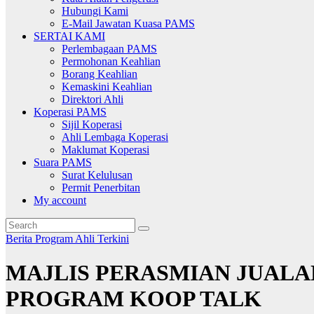
Hubungi Kami
E-Mail Jawatan Kuasa PAMS
SERTAI KAMI
Perlembagaan PAMS
Permohonan Keahlian
Borang Keahlian
Kemaskini Keahlian
Direktori Ahli
Koperasi PAMS
Sijil Koperasi
Ahli Lembaga Koperasi
Maklumat Koperasi
Suara PAMS
Surat Kelulusan
Permit Penerbitan
My account
Berita
Program Ahli
Terkini
MAJLIS PERASMIAN JUALA
PROGRAM KOOP TALK