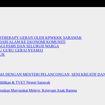
NOTHERAPY GERAN OLEH KPWKKK SARAWAK
 DARI ALAM KE EKONOMI KOMUNITI
NGGI PAMS DAN SELURUH WARGA
U GURU GERAI NYAMAI
DUK
A DENGAN MENTERI PELANCONGAN, SENI KREATIF DA
didikan & TVET Negeri Sarawak
ngunkan Masyarakat Melayu, Kejayaan Anak Bangsa