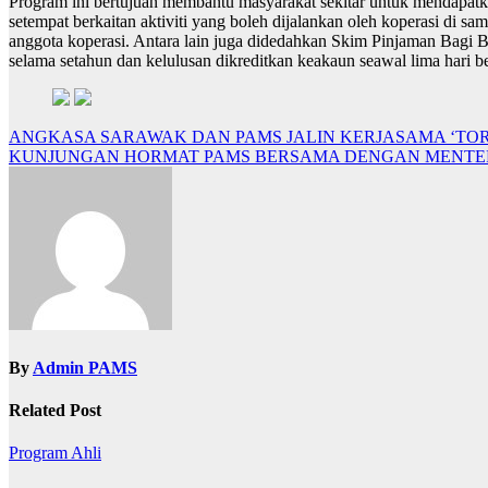
Program ini bertujuan membantu masyarakat sekitar untuk mendapatka
setempat berkaitan aktiviti yang boleh dijalankan oleh koperasi di
anggota koperasi. Antara lain juga didedahkan Skim Pinjaman Bag
selama setahun dan kelulusan dikreditkan keakaun seawal lima hari be
Post
ANGKASA SARAWAK DAN PAMS JALIN KERJASAMA ‘TOR
KUNJUNGAN HORMAT PAMS BERSAMA DENGAN MENTERI
navigation
By
Admin PAMS
Related Post
Program Ahli