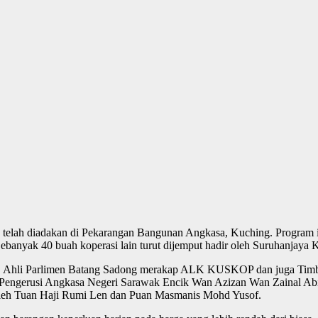
lah diadakan di Pekarangan Bangunan Angkasa, Kuching. Program i
nyak 40 buah koperasi lain turut dijemput hadir oleh Suruhanjaya K
iee, Ahli Parlimen Batang Sadong merakap ALK KUSKOP dan juga Tim
, Pengerusi Angkasa Negeri Sarawak Encik Wan Azizan Wan Zainal
i oleh Tuan Haji Rumi Len dan Puan Masmanis Mohd Yusof.