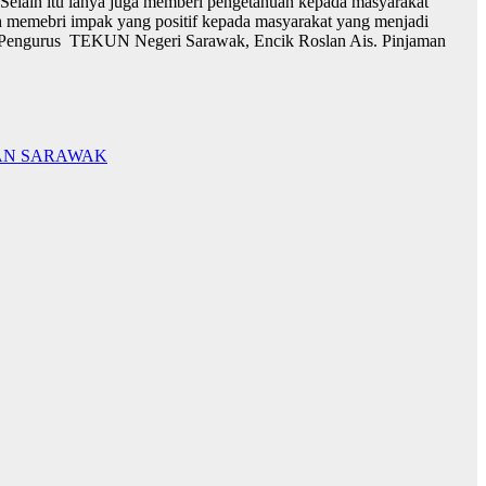
 Selain itu ianya juga memberi pengetahuan kepada masyarakat
leh memebri impak yang positif kepada masyarakat yang menjadi
eh Pengurus TEKUN Negeri Sarawak, Encik Roslan Ais. Pinjaman
AN SARAWAK