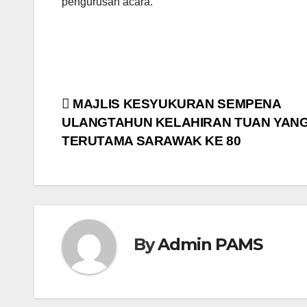
pengurusan acara.
Post
MAJLIS KESYUKURAN SEMPENA
ULANGTAHUN KELAHIRAN TUAN YAN
navigation
TERUTAMA SARAWAK KE 80
By
Admin PAMS