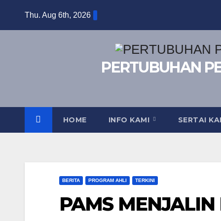
Skip
Thu. Aug 6th, 2026
to
content
PERTUBUHAN P
HOME
INFO KAMI
SERTAI K
BERITA
PROGRAM AHLI
TERKINI
PAMS MENJALIN