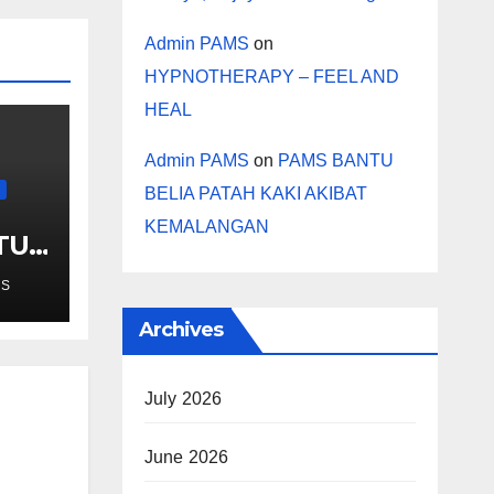
Admin PAMS
on
HYPNOTHERAPY – FEEL AND
HEAL
Admin PAMS
on
PAMS BANTU
BELIA PATAH KAKI AKIBAT
KEMALANGAN
TUK
K
MS
Archives
July 2026
June 2026