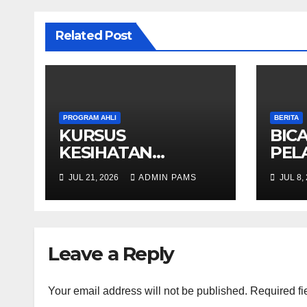
Related Post
PROGRAM AHLI
BERITA
KURSUS
BICA
KESIHATAN
PEL
MENTAL
KOPE
JUL 21, 2026
ADMIN PAMS
JUL 8,
BERASASKAN
ALA
HYPNOTHERAPY
KOM
GERAN OLEH
KPWKKK
Leave a Reply
SARAWAK
Your email address will not be published.
Required fi