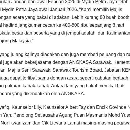
ulan Januari dan awal Febuari 2026 di Mydin Petra Jaya telah
 Mydin Petra Jaya awal Januari 2026. “Kami memilih Majlis
ngan acara yang bakal di adakan. Lebih kurang 80 buah booth
 hadir dijangka mencecah ke 400-500 ribu sepanjang 3 hari
ala besar dan peserta yang di jemput adalah dari Kalimanta
njung Malaysia.”
r) yang julang kalinya diadakan dan juga memberi peluang dan r
mi juga akan bekerjasama dengan ANGKASA Sarawak, Kement
ahan Majlis Seni Sarawak, Sarawak Tourism Board, Jabatan K
juga dapat terlibat sama dengan acara seperti cabutan bertuah,
 pakaian kanak-kanak. Antara lain yang bakal memikat hati
Madani yang dikendalikan oleh ANGKASA.
yafiq, Kaunselor Lily, Kaunselor Albert Tay dan Encik Govinda N
m Yan, Penolong Setiausaha Agung Puan Masmanis Mohd Yuso
 Nor Ikwanizam dan Cik Lieyana Lamat masing-masing pegawa