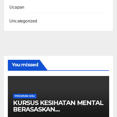
Ucapan
Uncategorized
You missed
PROGRAM AHLI
KURSUS KESIHATAN MENTAL
BERASASKAN
HYPNOTHERAPY GERAN