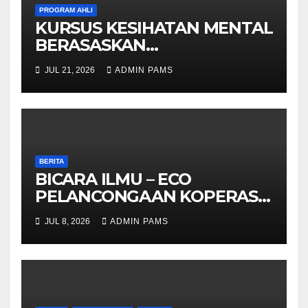
PROGRAM AHLI
KURSUS KESIHATAN MENTAL
BERASASKAN
HYPNOTHERAPY GERAN
JUL 21, 2026
ADMIN PAMS
OLEH KPWKKK SARAWAK
BERITA
BICARA ILMU – ECO
PELANCONGAAN KOPERASI
– DARI ALAM KE EKONOMI
JUL 8, 2026
ADMIN PAMS
KOMUNITI