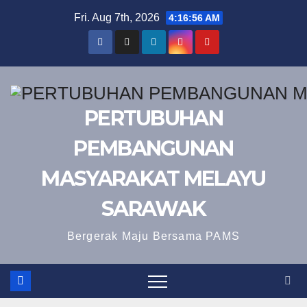
Skip
Fri. Aug 7th, 2026
4:16:56 AM
to
content
PERTUBUHAN
PEMBANGUNAN
MASYARAKAT MELAYU
SARAWAK
Bergerak Maju Bersama PAMS