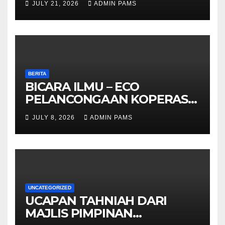
JULY 21, 2026
ADMIN PAMS
OLEH KPWKKK SARAWAK
BERITA
BICARA ILMU – ECO
PELANCONGAAN KOPERASI –
DARI ALAM KE EKONOMI
JULY 8, 2026
ADMIN PAMS
KOMUNITI
UNCATEGORIZED
UCAPAN TAHNIAH DARI
MAJLIS PIMPINAN