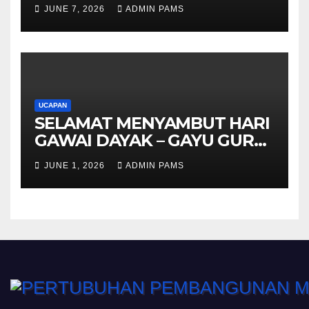
TERTINGGI PAMS DAN
JUNE 7, 2026
ADMIN PAMS
SELURUH WARGA
UCAPAN
SELAMAT MENYAMBUT HARI
GAWAI DAYAK – GAYU GURU
GERAI NYAMAI
JUNE 1, 2026
ADMIN PAMS