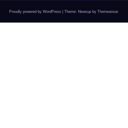
Proudly powered by WordPress
|
Theme: Newsup by
Themeansar
.