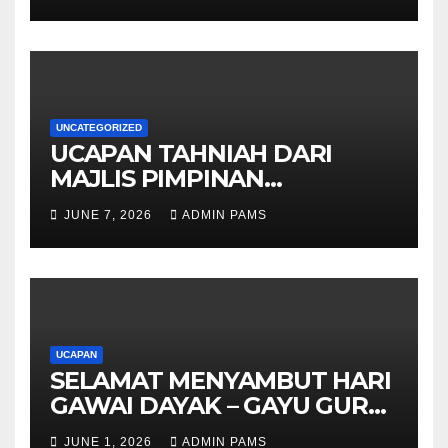
KOMUNITI
UNCATEGORIZED
UCAPAN TAHNIAH DARI
MAJLIS PIMPINAN
TERTINGGI PAMS DAN
JUNE 7, 2026
ADMIN PAMS
SELURUH WARGA
UCAPAN
SELAMAT MENYAMBUT HARI
GAWAI DAYAK – GAYU GURU
GERAI NYAMAI
JUNE 1, 2026
ADMIN PAMS