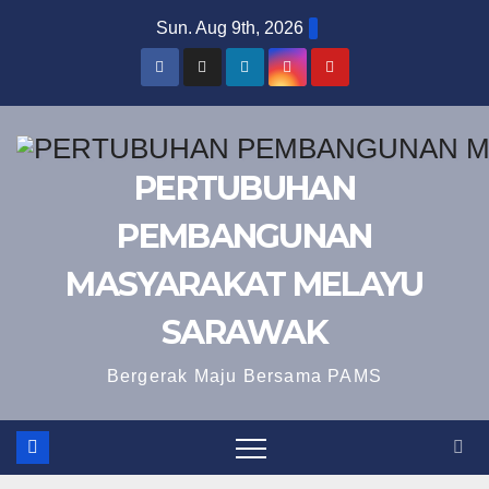
Skip
Sun. Aug 9th, 2026
to
content
PERTUBUHAN
PEMBANGUNAN
MASYARAKAT MELAYU
SARAWAK
Bergerak Maju Bersama PAMS