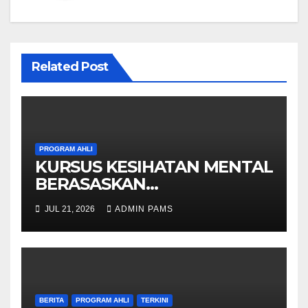
Related Post
PROGRAM AHLI
KURSUS KESIHATAN MENTAL
BERASASKAN
HYPNOTHERAPY GERAN
JUL 21, 2026
ADMIN PAMS
OLEH KPWKKK SARAWAK
BERITA
PROGRAM AHLI
TERKINI