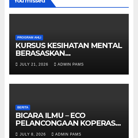
You missed
PROGRAM AHLI
KURSUS KESIHATAN MENTAL
BERASASKAN
HYPNOTHERAPY GERAN
JULY 21, 2026
ADMIN PAMS
OLEH KPWKKK SARAWAK
BERITA
BICARA ILMU – ECO
PELANCONGAAN KOPERASI –
DARI ALAM KE EKONOMI
JULY 8, 2026
ADMIN PAMS