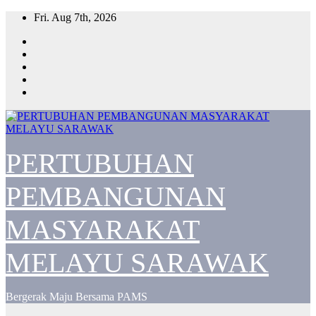
Skip
Fri. Aug 7th, 2026
to
content
PERTUBUHAN
PEMBANGUNAN
MASYARAKAT
MELAYU SARAWAK
Bergerak Maju Bersama PAMS