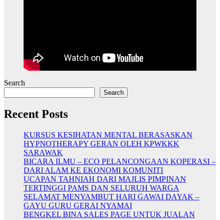
Search
Search
Recent Posts
KURSUS KESIHATAN MENTAL BERASASKAN
HYPNOTHERAPY GERAN OLEH KPWKKK
SARAWAK
BICARA ILMU – ECO PELANCONGAAN KOPERASI –
DARI ALAM KE EKONOMI KOMUNITI
UCAPAN TAHNIAH DARI MAJLIS PIMPINAN
TERTINGGI PAMS DAN SELURUH WARGA
SELAMAT MENYAMBUT HARI GAWAI DAYAK –
GAYU GURU GERAI NYAMAI
BENGKEL BINA SALES PAGE UNTUK JUALAN