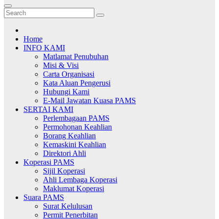
Home
INFO KAMI
Matlamat Penubuhan
Misi & Visi
Carta Organisasi
Kata Aluan Pengerusi
Hubungi Kami
E-Mail Jawatan Kuasa PAMS
SERTAI KAMI
Perlembagaan PAMS
Permohonan Keahlian
Borang Keahlian
Kemaskini Keahlian
Direktori Ahli
Koperasi PAMS
Sijil Koperasi
Ahli Lembaga Koperasi
Maklumat Koperasi
Suara PAMS
Surat Kelulusan
Permit Penerbitan