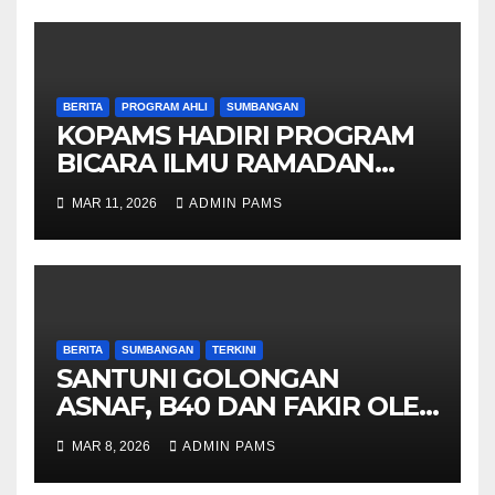
BERITA
PROGRAM AHLI
SUMBANGAN
KOPAMS HADIRI PROGRAM
BICARA ILMU RAMADAN
“BISNES TANPA MANIPULASI:
MAR 11, 2026
ADMIN PAMS
PENGAJARAN RAMADAN”
BERITA
SUMBANGAN
TERKINI
SANTUNI GOLONGAN
ASNAF, B40 DAN FAKIR OLEH
YAYASAN KEPIMPINAN AL
MAR 8, 2026
ADMIN PAMS
BAIT