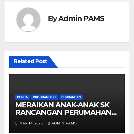
By
Admin PAMS
Related Post
BERITA
PROGRAM AHLI
SUMBANGAN
MERAIKAN ANAK-ANAK SK
RANCANGAN PERUMAHAN
RAKYAT, JALAN ASTANA
MAR 14, 2026
ADMIN PAMS