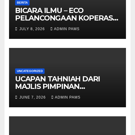
BERITA
BICARA ILMU – ECO
PELANCONGAAN KOPERASI –
DARI ALAM KE EKONOMI
JULY 8, 2026
ADMIN PAMS
KOMUNITI
UNCATEGORIZED
UCAPAN TAHNIAH DARI
MAJLIS PIMPINAN
TERTINGGI PAMS DAN
JUNE 7, 2026
ADMIN PAMS
SELURUH WARGA