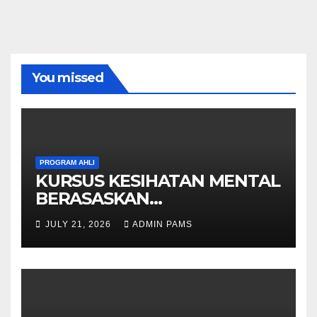
You missed
PROGRAM AHLI
KURSUS KESIHATAN MENTAL
BERASASKAN
HYPNOTHERAPY GERAN
JULY 21, 2026
ADMIN PAMS
OLEH KPWKKK SARAWAK