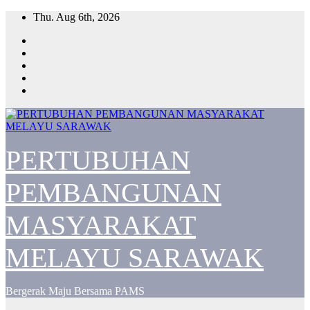
Skip
Thu. Aug 6th, 2026
to
content
PERTUBUHAN
PEMBANGUNAN
MASYARAKAT
MELAYU SARAWAK
Bergerak Maju Bersama PAMS