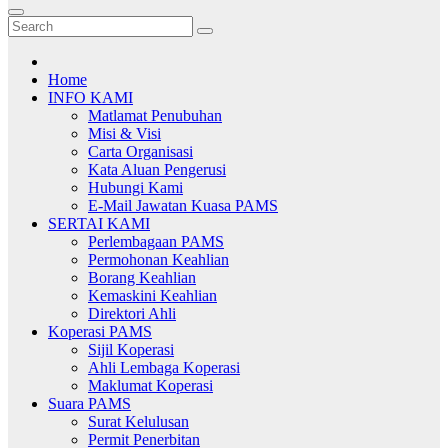
Home
INFO KAMI
Matlamat Penubuhan
Misi & Visi
Carta Organisasi
Kata Aluan Pengerusi
Hubungi Kami
E-Mail Jawatan Kuasa PAMS
SERTAI KAMI
Perlembagaan PAMS
Permohonan Keahlian
Borang Keahlian
Kemaskini Keahlian
Direktori Ahli
Koperasi PAMS
Sijil Koperasi
Ahli Lembaga Koperasi
Maklumat Koperasi
Suara PAMS
Surat Kelulusan
Permit Penerbitan