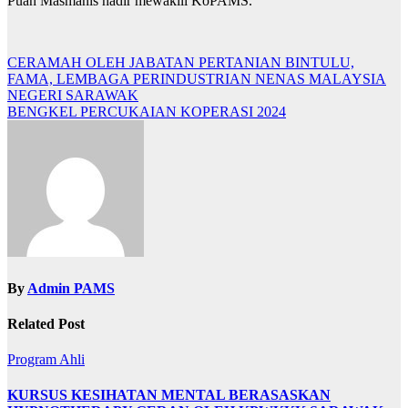
Puan Masmanis hadir mewakili KoPAMS.
Post
CERAMAH OLEH JABATAN PERTANIAN BINTULU,
FAMA, LEMBAGA PERINDUSTRIAN NENAS MALAYSIA
navigation
NEGERI SARAWAK
BENGKEL PERCUKAIAN KOPERASI 2024
By
Admin PAMS
Related Post
Program Ahli
KURSUS KESIHATAN MENTAL BERASASKAN