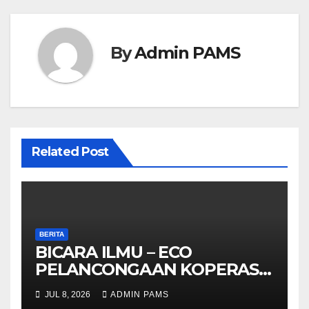
By
Admin PAMS
Related Post
BERITA
BICARA ILMU – ECO
PELANCONGAAN KOPERASI
– DARI ALAM KE EKONOMI
JUL 8, 2026
ADMIN PAMS
KOMUNITI