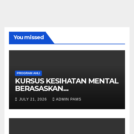
You missed
PROGRAM AHLI
KURSUS KESIHATAN MENTAL
BERASASKAN
HYPNOTHERAPY GERAN
JULY 21, 2026
ADMIN PAMS
OLEH KPWKKK SARAWAK