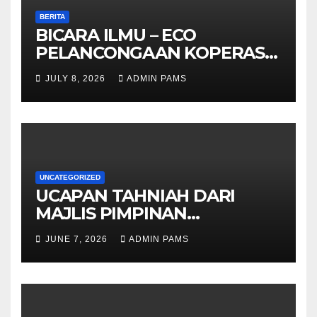
BERITA
BICARA ILMU – ECO
PELANCONGAAN KOPERASI –
DARI ALAM KE EKONOMI
JULY 8, 2026
ADMIN PAMS
KOMUNITI
UNCATEGORIZED
UCAPAN TAHNIAH DARI
MAJLIS PIMPINAN
TERTINGGI PAMS DAN
JUNE 7, 2026
ADMIN PAMS
SELURUH WARGA