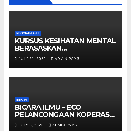
PROGRAM AHLI
KURSUS KESIHATAN MENTAL
BERASASKAN
HYPNOTHERAPY GERAN
JULY 21, 2026
ADMIN PAMS
OLEH KPWKKK SARAWAK
BERITA
BICARA ILMU – ECO
PELANCONGAAN KOPERASI –
DARI ALAM KE EKONOMI
JULY 8, 2026
ADMIN PAMS
KOMUNITI