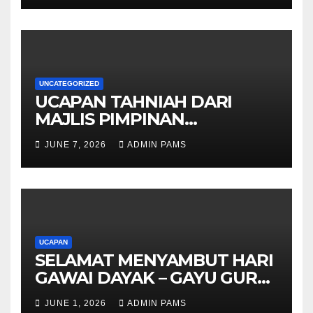
UNCATEGORIZED
UCAPAN TAHNIAH DARI
MAJLIS PIMPINAN
TERTINGGI PAMS DAN
JUNE 7, 2026
ADMIN PAMS
SELURUH WARGA
UCAPAN
SELAMAT MENYAMBUT HARI
GAWAI DAYAK – GAYU GURU
GERAI NYAMAI
JUNE 1, 2026
ADMIN PAMS