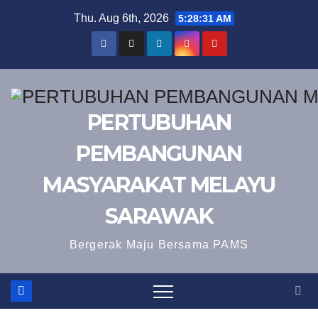
Skip
Thu. Aug 6th, 2026
5:28:31 AM
to
content
PERTUBUHAN
PEMBANGUNAN
MASYARAKAT MELAYU
SARAWAK
Bergerak Maju Bersama PAMS